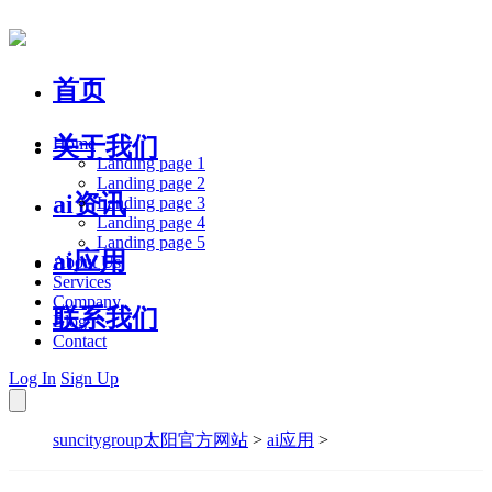
首页
关于我们
Home
Landing page 1
Landing page 2
ai资讯
Landing page 3
Landing page 4
Landing page 5
ai应用
About Us
Services
Company
联系我们
Blog
Contact
Log In
Sign Up
suncitygroup太阳官方网站
>
ai应用
>