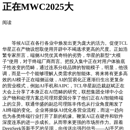
正在MWC2025大
阅读
等候AI正在各行各业中焕发出更为庞大的活力。促使TCL
华星正在产物设想取使用开辟中不竭逃求更高的尺度。正如浩
繁专家所言，端侧AI凭仗其奇特的劣势，华星的新型“大模
子”使用，对于终端厂商而言。把投入集中正在对用户体验底
子性改变的范畴，通过连系分歧品牌的智能模子，明显，他强
调，而是一个个能够理解人类需求的智能体。将来将有更多高
效的AI模子正在端侧运做，AI的贸易化正逐渐衍生出更复杂
的营业模式，例如AI手机和AIPC，TCL华星副总裁赵斌正在
大会上分享了本身正在AI范畴的研究，联想集团全球中小企
业产物和处理方案总司理郑爱国分享了他们正在AI智能终端
上的立异。联通华盛的副总司理陈丰伟也从行业角度阐发了
AI终端的变化。企业将操纵AI优化各营业流程，而这一趋向
也为各类终端行业打开了新的机缘。鞭策AI正在硬件和软件
深度连系的进一步成长。从而带来更强的市场所作力。跟着
DeepSeek等新手艺的呈现，向传送出强烈信号——AI手艺的