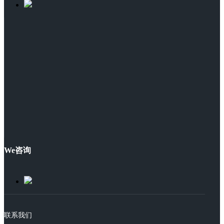
We咨询
联系我们