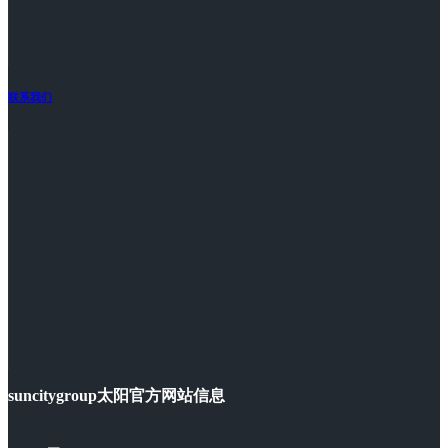
联系我们
suncitygroup太阳官方网站信息