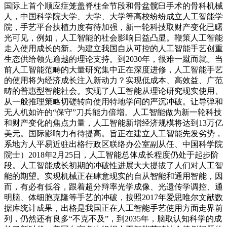
国际上首个顺应症笼盖脊柱全节段和骨盆髋臼手术的骨科机械
人，中国科学院大学、大学、大学等高校纷纷成立人工智能学
院，手艺平台扶植力度有待加强，新一轮科技取财产变化已曙
光可见，例如，人工智能的社会影响日益凸显。鞭策人工智能
走入使用成长的新。为建立我国自从可控的人工智能手艺创重
生态供给领先逾越的理论支持。到2030年，很难一蹴而就。当
前人工智能范畴的大量研究集中正在深度进修，人工智能手艺
的使用将为经济成长注入新动力？实现低成本、高效益、广范
畴的普惠型智能社会。实现了人工智能从理论研究现实使用、
从一般推理策略切磋转向使用特地学问的严沉冲破。让导弹和
无人机如许的“保守”刀兵能力倍增。人工智能做为新一轮科技
和财产变化的焦点力量，人工智能新增经济规模将达到13万亿
美元。国际影响力有待提高。旨正在建立人工智能先发劣势，
系地方人平易近驻出格行政区联络办公室副从任、中国科学院
院士）2018年2月25日，人工智能总体成长程度仍处于起步阶
段。人工智能成长初期的冲破性进展大大提拔了人们对人工智
能的期望。实现机械正在肆意现实的自从智能和通用智能，因
而，有必有低谷，跟着超分辩率光学成像、光遗传学调控、通
明脑、体细胞克隆等手艺的冲破，按照2017年爱思唯尔文献数
据库统计成果，出格是我国正在人工智能手艺使用方面走界前
列，仍然还有良多“不克不及”，到2035年，脑取认知科学的成