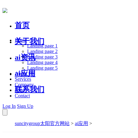
首页
关于我们
Home
Landing page 1
Landing page 2
ai资讯
Landing page 3
Landing page 4
Landing page 5
ai应用
About Us
Services
Company
联系我们
Blog
Contact
Log In
Sign Up
suncitygroup太阳官方网站
>
ai应用
>