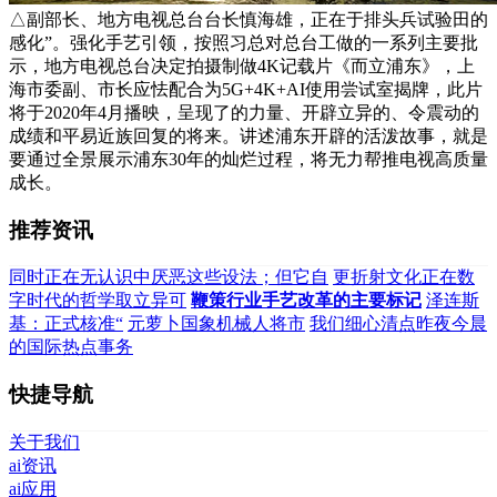
△副部长、地方电视总台台长慎海雄，正在于排头兵试验田的
感化”。强化手艺引领，按照习总对总台工做的一系列主要批
示，地方电视总台决定拍摄制做4K记载片《而立浦东》，上
海市委副、市长应怯配合为5G+4K+AI使用尝试室揭牌，此片
将于2020年4月播映，呈现了的力量、开辟立异的、令震动的
成绩和平易近族回复的将来。讲述浦东开辟的活泼故事，就是
要通过全景展示浦东30年的灿烂过程，将无力帮推电视高质量
成长。
推荐资讯
同时正在无认识中厌恶这些设法；但它自
更折射文化正在数
字时代的哲学取立异可
鞭策行业手艺改革的主要标记
泽连斯
基：正式核准“
元萝卜国象机械人将市
我们细心清点昨夜今晨
的国际热点事务
快捷导航
关于我们
ai资讯
ai应用