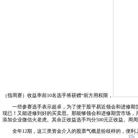
（指周赛）收益率前10名选手将获赠“前方用权限，
一些参赛选手表示超卓，为了便于股平易近领会和进修期货，取
现已！又能进修到好的买卖思。那能够领会和进修期货市场，月
添加企业微信火老虎。其余正收益选手均分500元正收益。周
全年12期，这三类资金介入的股票气概是纷歧样的，便利上