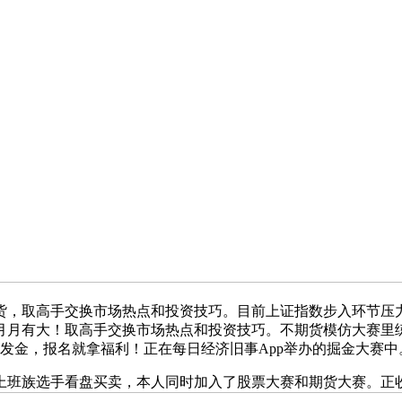
高手交换市场热点和投资技巧。目前上证指数步入环节压力区，
月有大！取高手交换市场热点和投资技巧。不期货模仿大赛里练
周发金，报名就拿福利！正在每日经济旧事App举办的掘金大赛中
班族选手看盘买卖，本人同时加入了股票大赛和期货大赛。正