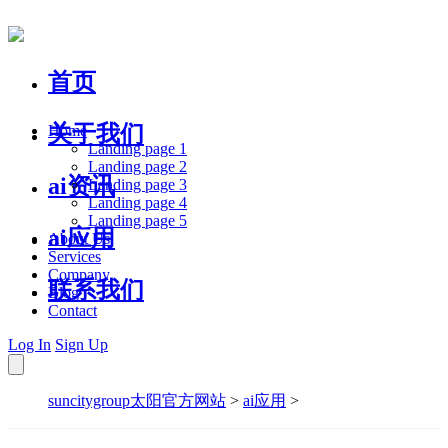
首页
关于我们
Home
Landing page 1
Landing page 2
ai资讯
Landing page 3
Landing page 4
Landing page 5
ai应用
About Us
Services
Company
联系我们
Blog
Contact
Log In
Sign Up
suncitygroup太阳官方网站
>
ai应用
>