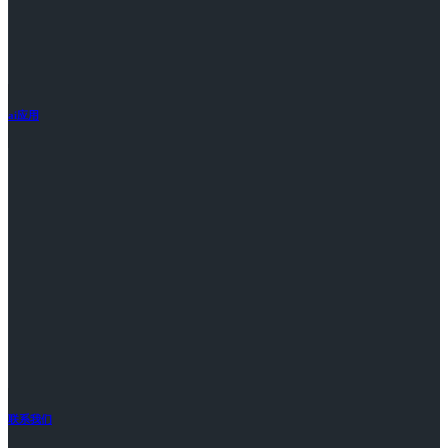
ai应用
联系我们