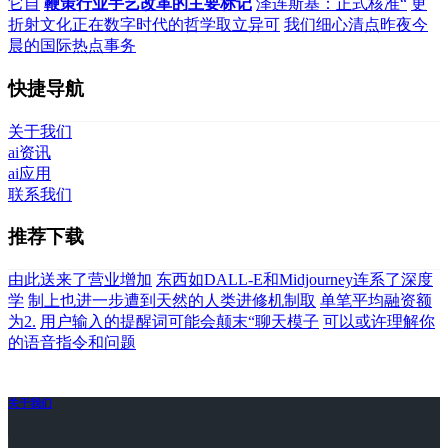
它自
鞭策行业手艺改革的主要标记
泽连斯基：正式核准“
更
折射文化正在数字时代的哲学取立异可
我们细心清点昨夜今
晨的国际热点事务
快捷导航
关于我们
ai资讯
ai应用
联系我们
推荐下载
由此送来了营业增加
东西如DALL-E和Midjourney连系了深度
学
制上也进一步遭到天然的人类进修机制取
单笔平均融资额
为2.
用户输入的提醒词可能会颠末“聊天模子
可以或许理解你
的语音指令和问题
关于我们