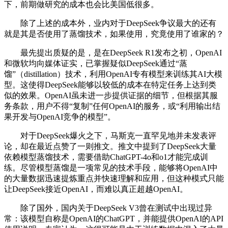
下，前期做研究的成本也会比美国低很多。
除了上述的成本外，业内对于DeepSeek争议最大的还有
就是其是否使用了蒸馏技术，如果使用，究竟使用了谁家的？
最先提出质疑的是，是在DeepSeek R1发布之初，OpenAI
和微软均向媒体证实，已掌握疑似DeepSeek通过“蒸
馏”（distillation）技术，利用OpenAI专有模型来训练其AI大模
型。这使得DeepSeek能够以较低的成本在特定任务上达到类
似的效果。OpenAI虽未进一步提供证据的细节，但根据其服
务条款，用户不得“复制”任何OpenAI的服务，或“利用输出结
果开发与OpenAI竞争的模型”。
对于DeepSeek爆火之下，马斯克一直罕见地并未发表评
论，却在最近点赞了一则推文。推文中提到了DeepSeek大量
依赖模型蒸馏技术，需要借助ChatGPT-4o和o1才能完成训
练。尽管模型蒸馏是一项常见的技术手段，能够将OpenAI中
的大量数据迅速提炼重点并快速理解和应用，但这种模式只能
让DeepSeek接近OpenAI，而难以真正超越OpenAI。
除了国外，国内关于DeepSeek V3曾在测试中出现过异
常：该模型自称是OpenAI的ChatGPT，并能提供OpenAI的API