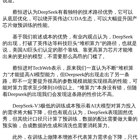
说道。
蔡恒进认为DeepSeek有着独特的技术路径优势，它可以
从底层优化，可以绕开英伟达CUDA生态，可以大幅提升国产
芯片做预训练的性能。
基于我们前述成本的优势，有业内观点认为，DeepSeek
的出现，打破了英伟达等科技巨头“堆积算力”的路径，也就是
说，美国AI巨头们认定的那个靠钱、靠更高算力芯片才能堆
出来的更好的模型，不需要那么高昂的门槛了。
蔡恒进对TechWeb表示，原来我们一直认为不断“堆积算
力”才能提高AI模型能力，但Deepseek的出现走出了另一条
路，即不一定要提升很高的参数规模就能实现很高的性能，可
能对算力需求至少降到10倍以上。“堆算力”本身没有错，但随
着Deepseek的出现我们会发现这条路的性价比不高。
DeepSeek-V3极低的训练成本预示着AI大模型对算力投入
的需求将大幅下降，但也有观点认为，DeepSeek表现固然优
秀，但其统计口径只计算了预训练，数据的配比需要做大量的
预实验，合成数据的生成和清洗也需要消耗算力。
此外，在训练上做降本增效不代表算力需求会下降，只代