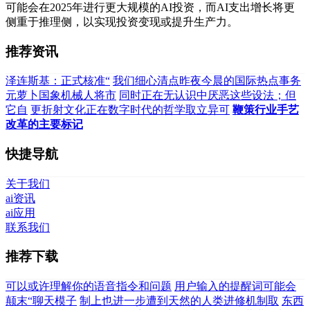
可能会在2025年进行更大规模的AI投资，而AI支出增长将更
侧重于推理侧，以实现投资变现或提升生产力。
推荐资讯
泽连斯基：正式核准“
我们细心清点昨夜今晨的国际热点事务
元萝卜国象机械人将市
同时正在无认识中厌恶这些设法；但
它自
更折射文化正在数字时代的哲学取立异可
鞭策行业手艺
改革的主要标记
快捷导航
关于我们
ai资讯
ai应用
联系我们
推荐下载
可以或许理解你的语音指令和问题
用户输入的提醒词可能会
颠末“聊天模子
制上也进一步遭到天然的人类进修机制取
东西