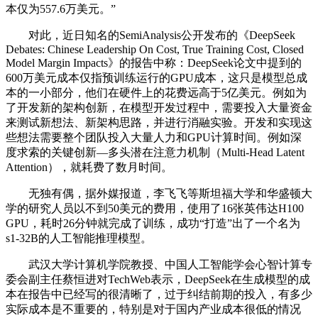
本仅为557.6万美元。”
对此，近日知名的SemiAnalysis公开发布的《DeepSeek
Debates: Chinese Leadership On Cost, True Training Cost, Closed
Model Margin Impacts》的报告中称：DeepSeek论文中提到的
600万美元成本仅指预训练运行的GPU成本，这只是模型总成
本的一小部分，他们在硬件上的花费远高于5亿美元。例如为
了开发新的架构创新，在模型开发过程中，需要投入大量资金
来测试新想法、新架构思路，并进行消融实验。开发和实现这
些想法需要整个团队投入大量人力和GPU计算时间。例如深
度求索的关键创新—多头潜在注意力机制（Multi-Head Latent
Attention），就耗费了数月时间。
无独有偶，据外媒报道，李飞飞等斯坦福大学和华盛顿大
学的研究人员以不到50美元的费用，使用了16张英伟达H100
GPU，耗时26分钟就完成了训练，成功“打造”出了一个名为
s1-32B的人工智能推理模型。
武汉大学计算机学院教授、中国人工智能学会心智计算专
委会副主任蔡恒进对TechWeb表示，DeepSeek在生成模型的成
本在报告中已经写的很清晰了，过于纠结前期的投入，有多少
实际成本是不重要的，特别是对于国内产业成本很低的情况