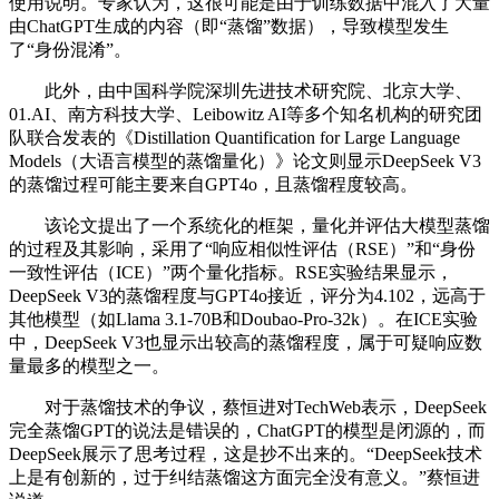
使用说明。专家认为，这很可能是由于训练数据中混入了大量
由ChatGPT生成的内容（即“蒸馏”数据），导致模型发生
了“身份混淆”。
此外，由中国科学院深圳先进技术研究院、北京大学、
01.AI、南方科技大学、Leibowitz AI等多个知名机构的研究团
队联合发表的《Distillation Quantification for Large Language
Models（大语言模型的蒸馏量化）》论文则显示DeepSeek V3
的蒸馏过程可能主要来自GPT4o，且蒸馏程度较高。
该论文提出了一个系统化的框架，量化并评估大模型蒸馏
的过程及其影响，采用了“响应相似性评估（RSE）”和“身份
一致性评估（ICE）”两个量化指标。RSE实验结果显示，
DeepSeek V3的蒸馏程度与GPT4o接近，评分为4.102，远高于
其他模型（如Llama 3.1-70B和Doubao-Pro-32k）。在ICE实验
中，DeepSeek V3也显示出较高的蒸馏程度，属于可疑响应数
量最多的模型之一。
对于蒸馏技术的争议，蔡恒进对TechWeb表示，DeepSeek
完全蒸馏GPT的说法是错误的，ChatGPT的模型是闭源的，而
DeepSeek展示了思考过程，这是抄不出来的。“DeepSeek技术
上是有创新的，过于纠结蒸馏这方面完全没有意义。”蔡恒进