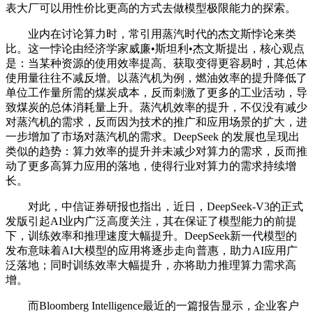
表大厂可以用性价比更高的方式去做模型极限能力的探索。
业内在讨论算力时，常引用蒸汽时代的杰文斯悖论来类
比。这一悖论由经济学家威廉•斯坦利•杰文斯提出，核心观点
是：当某种资源的使用效率提高、获取变得更容易时，其总体
使用量往往不减反增。以蒸汽机为例，燃油效率的提升降低了
单位工作量所需的煤炭成本，反而刺激了更多的工业活动，导
致煤炭的总体消耗量上升。蒸汽机效率的提升，不仅没有减少
对蒸汽机的需求，反而因为技术的推广和应用场景的扩大，进
一步增加了市场对蒸汽机的需求。DeepSeek 的发展也呈现出
类似的趋势：算力效率的提升并未减少对算力的需求，反而推
动了更多高算力应用的落地，使得行业对算力的需求持续增
长。
对此，中信证券研报也指出，近日，DeepSeek-V3的正式
发版引起AI业内广泛高度关注，其在保证了模型能力的前提
下，训练效率和推理速度大幅提升。DeepSeek新一代模型的
发布意味着AI大模型的应用将逐步走向普惠，助力AI应用广
泛落地；同时训练效率大幅提升，亦将助力推理算力需求高
增。
而Bloomberg Intelligence最近的一篇报告显示，企业客户