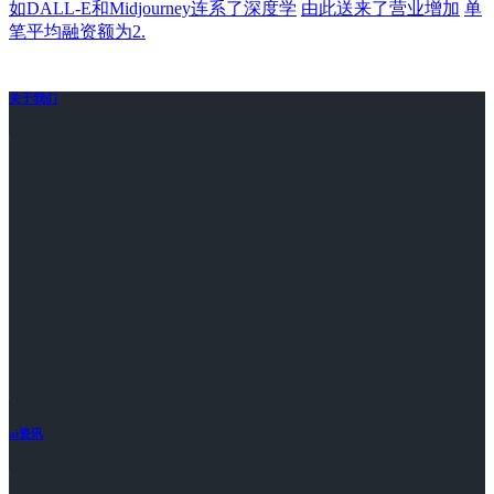
如DALL-E和Midjourney连系了深度学
由此送来了营业增加
单
笔平均融资额为2.
关于我们
ai资讯