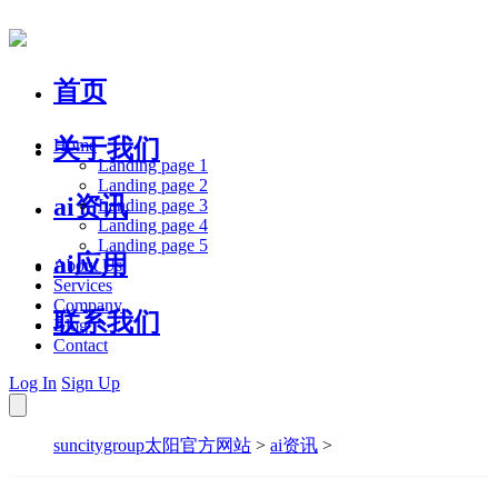
首页
关于我们
Home
Landing page 1
Landing page 2
ai资讯
Landing page 3
Landing page 4
Landing page 5
ai应用
About Us
Services
Company
联系我们
Blog
Contact
Log In
Sign Up
suncitygroup太阳官方网站
>
ai资讯
>