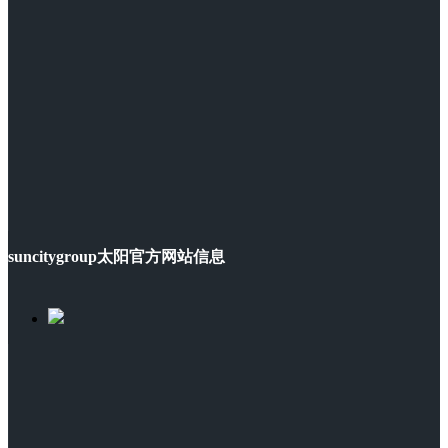
suncitygroup太阳官方网站信息