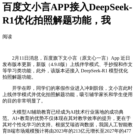
百度文小言APP接入DeepSeek-
R1优化拍照解题功能，我
阅读
2月11日消息，百度旗下文小言（原文心一言）App 近日
发布版本更新，新版（4.9.0版）上线伴学模式、手抄报和作文
等学习类功能，此外，该版本还接入 DeepSeek-R1 模型优化
拍照解题功能。
开学在即，同学们的寒假作业进入冲刺阶段，文小言此时
上线伴学模式并优化拍照解题功能，吸引辅学家长和学生使用
的目的非常明显了。
大模型AI辅助教育已经成为AI技术行业落地的成功典
范。AI+教育的优势不仅体现在其对教学效率的提升，更在于
其对个性化学习的支持。根据艾瑞咨询数据，我国人工智能教
育B端市场规模预计将由2023年的213亿元增长至2027年的477