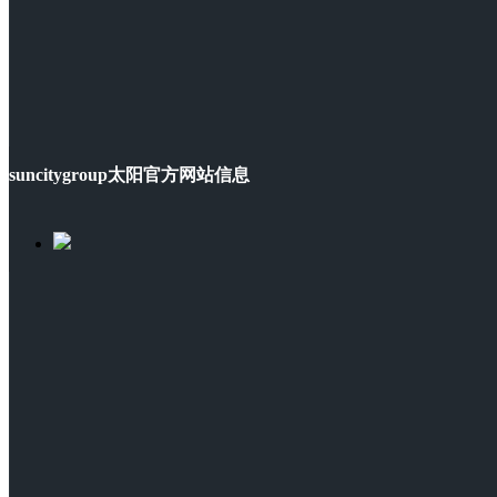
suncitygroup太阳官方网站信息