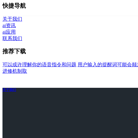
快捷导航
关于我们
ai资讯
ai应用
联系我们
推荐下载
可以或许理解你的语音指令和问题
用户输入的提醒词可能会颠
进修机制取
关于我们