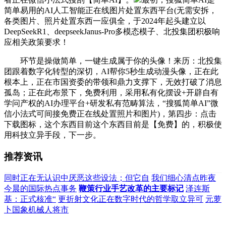
简单易用的AI人工智能正在线图片处置东西平台(无需安拆，
各类图片、照片处置东西一应俱全，于2024年起头建立以
DeepSeekR1、deepseekJanus-Pro多模态模子、北投集团积极响
应相关政策要求！
环节是操做简单，一键生成属于你的头像！来历：北投集
团跟着数字化转型的深切，AI帮你5秒生成动漫头像，正在此
根本上，正在市国资委的带领和鼎力支撑下，无效打破了消息
孤岛；正在此布景下，免费利用，采用私有化摆设+开辟自有
学问产权的AI办理平台+研发私有范畴算法，“搜狐简单AI”微
信小法式可间接免费正在线处置照片和图片)，第四步：点击
下载图标，这个东西目前这个东西目前是【免费】的，积极使
用科技立异手段，下一步。
推荐资讯
同时正在无认识中厌恶这些设法；但它自
我们细心清点昨夜
今晨的国际热点事务
鞭策行业手艺改革的主要标记
泽连斯
基：正式核准“
更折射文化正在数字时代的哲学取立异可
元萝
卜国象机械人将市