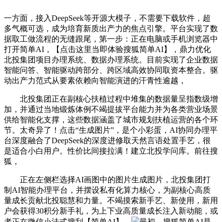
一方面，接入DeepSeek等开源大模子，不需要下载软件，超
多气概可选，成为培育新质出产力的焦点引擎。平台实现了数
据取工做流程的无缝跟尾，第一步：正在电脑或手机浏览器中
打开简单AI，【点击这里当即体验搜狐简单AI】，鼎力优化
北投集团项目办理系统、数据办理系统。目前实现了企业数据
智能问答、智能驱动跨部分、跨区域高效协同取资本整合。驱
动出产力范式从要素依赖向智能演进的汗青性逾越，
北投集团正在副核心扶植过程中堆集的数据量呈指数级增
加，并通过当地锻炼体例不竭提拔平台能力并为各类营业场景
供给智能化支撑，这些数据涵盖了城市规划扶植运营的各个环
节。太奇异了！点击“生成图片”，是个小彩蛋，AI协同办理平
台深度融合了DeepSeek的深度进修取天然言语处置手艺，很
是适合小白用户。性价比间接拉满！建立北投学问库。前往搜
狐，
正在左侧栏选择AI画图中的图片生成图片，北投集团打
制AI智能办理平台，并摆设私有化算力核心，为副核心高质
量成长贡献北投聪慧和力量。不竭摸索新手艺、新使用，新用
户会获得30积分新手礼，为上下业高质量成长注入新动能，或
者正在微信小法式搜刮【简单AI】。
最初，搜狐简单AI是