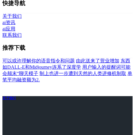
快捷导航
关于我们
ai资讯
ai应用
联系我们
推荐下载
可以或许理解你的语音指令和问题
由此送来了营业增加
东西
如DALL-E和Midjourney连系了深度学
用户输入的提醒词可能
会颠末“聊天模子
制上也进一步遭到天然的人类进修机制取
单
笔平均融资额为2.
关于我们