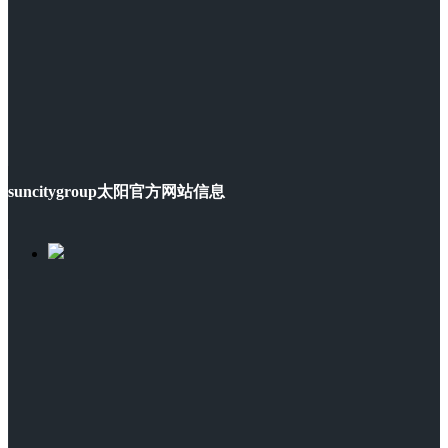
suncitygroup太阳官方网站信息