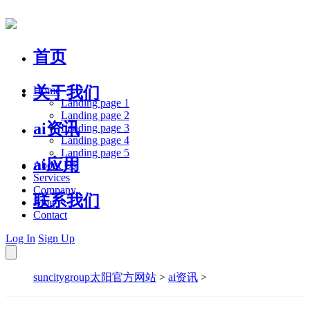
首页
关于我们
Home
Landing page 1
Landing page 2
ai资讯
Landing page 3
Landing page 4
Landing page 5
ai应用
About Us
Services
Company
联系我们
Blog
Contact
Log In
Sign Up
suncitygroup太阳官方网站
>
ai资讯
>