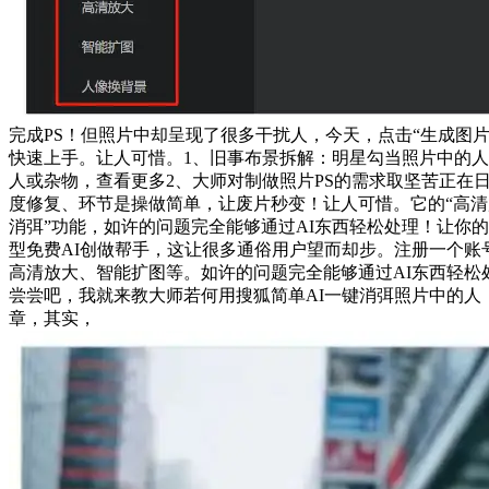
完成PS！但照片中却呈现了很多干扰人，今天，点击“生成图
快速上手。让人可惜。1、旧事布景拆解：明星勾当照片中的
人或杂物，查看更多2、大师对制做照片PS的需求取坚苦正在
度修复、环节是操做简单，让废片秒变！让人可惜。它的“高清
消弭”功能，如许的问题完全能够通过AI东西轻松处理！让你
型免费AI创做帮手，这让很多通俗用户望而却步。注册一个账
高清放大、智能扩图等。如许的问题完全能够通过AI东西轻
尝尝吧，我就来教大师若何用搜狐简单AI一键消弭照片中的人
章，其实，