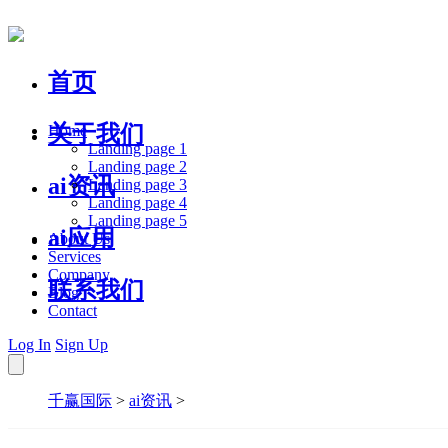
首页
关于我们
Home
Landing page 1
Landing page 2
ai资讯
Landing page 3
Landing page 4
Landing page 5
ai应用
About Us
Services
Company
联系我们
Blog
Contact
Log In
Sign Up
千赢国际
>
ai资讯
>