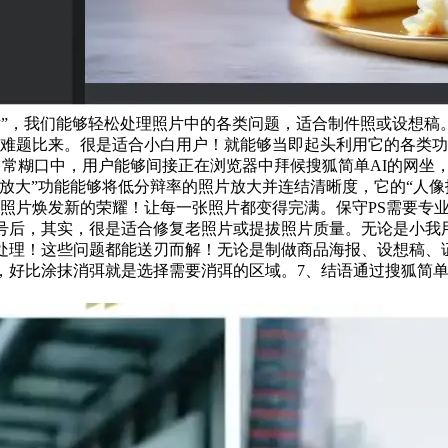
片”，我们能够轻松处理照片中的各类问题，适合制件照或设想稿
人难题比来。很是适合小白用户！就能够当即起头利用它的各类功
日常糊口中，用户能够间接正在浏览器中拜候搜狐简单AI的网坐
放大”功能能够将低分辩率的照片放大并连结清晰度，它的“人像
的照片焕发新的荣耀！让每一张照片都变得完满。保守PS需要专
号后，其实，很是适合修复老照片或提拔照片质量。无论是小我
松处理！这些问题都能送刃而解！无论是制做商品海报、设想稿、
，好比涂抹消弭就是选择需要消弭的区域。7、结语通过搜狐简单