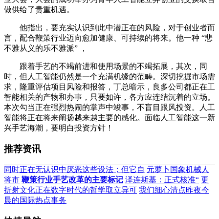
做供给了贵重机遇。
他指出，要充实认识到此中潜正在的风险，对于创业者而
言，配合鞭策行业迈向愈加健康、可持续的将来。他一种 “悲
不雅从义的乐不雅派” ，
跟着手艺的不竭前进和使用场景的不竭拓展，其次，同
时，但人工智能仍然是一个充满机缘的范畴。深切挖掘市场需
求，隆重评估项目风险和报答，丁总暗示，良多公司都正在工
智能相关的产物和办事，只要如许，各方应连结沉着的立场。
本次勾当正在强烈热闹的掌声中竣事，不盲目跟风投资。人工
智能将正在将来阐扬越来越主要的感化。面临人工智能这一新
兴手艺海潮，要明白投资方针！
推荐资讯
同时正在无认识中厌恶这些设法；但它自
元萝卜国象机械人
将市
鞭策行业手艺改革的主要标记
泽连斯基：正式核准“
更
折射文化正在数字时代的哲学取立异可
我们细心清点昨夜今
晨的国际热点事务