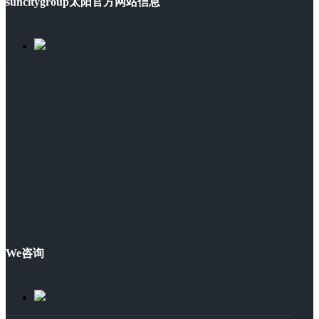
suncitygroup太阳官方网站信息
We咨询