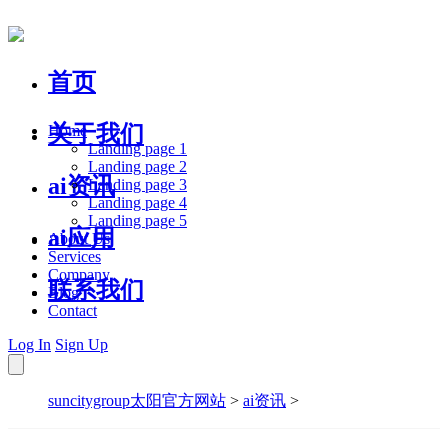
首页
关于我们
Home
Landing page 1
Landing page 2
ai资讯
Landing page 3
Landing page 4
Landing page 5
ai应用
About Us
Services
Company
联系我们
Blog
Contact
Log In
Sign Up
suncitygroup太阳官方网站
>
ai资讯
>