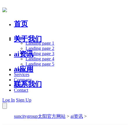
首页
关于我们
Home
Landing page 1
Landing page 2
ai资讯
Landing page 3
Landing page 4
Landing page 5
ai应用
About Us
Services
Company
联系我们
Blog
Contact
Log In
Sign Up
suncitygroup太阳官方网站
>
ai资讯
>