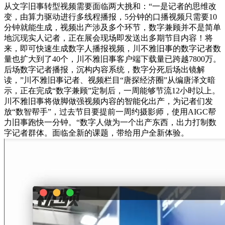
从文字旧事转型视频需要面临两大挑和：“一是记者的思维改
变，由算力驱动进行多线程播报，5分钟的口播视频只需要10
分钟就能生成，视频出产涉及多个环节，数字兼顾并不是简单
地沉现实人记者，正在展会现场即发送出多期节目内容！将
来，即可快速生成数字人播报视频，川不雅旧事的数字记者数
量也扩大到了40个，川不雅旧事客户端下载量已跨越7800万。
后场数字记者播报，沉构内容系统，数字分死后场出镜解
读，”川不雅旧事记者、视频栏目“唐探经济圈”从编唐泽文暗
示，正在完成“数字兼顾”定制后，一周能够节流12小时以上。
川不雅旧事将做脚做强视频内容的智能化出产，为记者们发
放“数智帮手”，过去节目要提前一周约摄影师，使用AIGC帮
力旧事跑快一分钟。“数字人做为一个出产东西，出力打制数
字记者群体。面临全新的课题，带给用户全新体验。