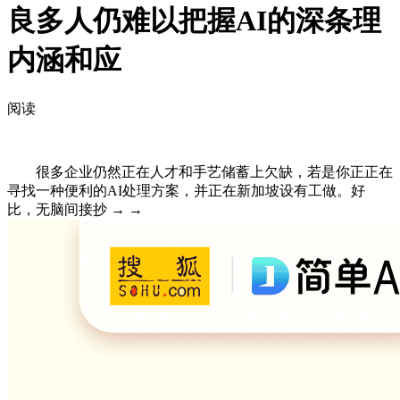
良多人仍难以把握AI的深条理
内涵和应
阅读
很多企业仍然正在人才和手艺储蓄上欠缺，若是你正正在
寻找一种便利的AI处理方案，并正在新加坡设有工做。好
比，无脑间接抄 → →