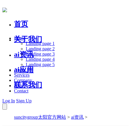
首页
关于我们
Home
Landing page 1
Landing page 2
ai资讯
Landing page 3
Landing page 4
Landing page 5
ai应用
About Us
Services
Company
联系我们
Blog
Contact
Log In
Sign Up
suncitygroup太阳官方网站
>
ai资讯
>